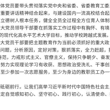
全体党员要带头贯彻落实党中央和省委、省委教育
工委
的
重要
讲话精神
结合起来，与建设国内一流
高校结合起
与立德树人根本任务，健全全员全过程全方位育人体制
广大
党员领导干部要
在抓落实工作过程中
有胸怀
、有境
的现代化高水平艺术大学目标，推动学校跨越式发展
广大党员干部要把主题教育作为当前必须抓好的重大政
明问题，
分析原因，定好对策，狠抓落实，全力赶超，
垂范，力戒形式主义、官僚主义，保持只争朝夕、奋
，努力实现理论学习有收获、思想政治受洗礼、干事创
中至少参加一次志愿服务，至少为身边的
教职员工
办一
、砥砺前行。让我们高举习近平新时代中国特色社会主
坚定自觉感知初心、坚守初心、践行初心，认清使命、