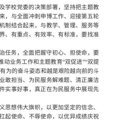
及学校
党
委的决策部署，坚持把主题教
来，
与
全面冲刺申博工作、迎接第五轮
机制结合起来，与教学、管理、服务等
界、有重点、
有
效率、有标准
，
要找准
。
治任务，全面把握守初心、担使命，要
推动业务工作和主题
教育
“
双促进
”“
双提
发有为的奋斗姿态和越是艰险越向前的斗
业敢担当、为民服务解难题、清正廉洁
件实事好事，真正在为民服务中展现先
义思想伟大旗帜，以更加坚定的信念、
扛起使命、不辱使命，以优异成绩庆祝