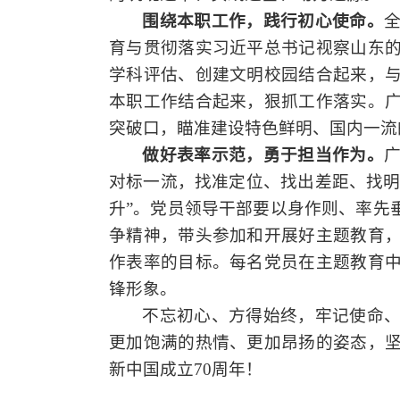
围绕本职工作，践行初心使命。
育与贯彻落实习近平总书记视察
山东
学科评估、创建文明校园结合起来
，
本职工作结合起来，狠抓
工作落实
。
突破口，瞄准建设特色鲜明、国内一流
做好表率示范，勇于担当作为。
对标一流，找准
定位、
找出差距、
找
升
”
。党员领导干部要以身作则、率先
争精神，带头参加和开展好主题教育
作表率的目标。每名党员在主题教育
锋形象。
不忘初心、方得始终，牢记使命
更加饱满的热情、更加昂扬的姿态，
新中国成立
70周年！